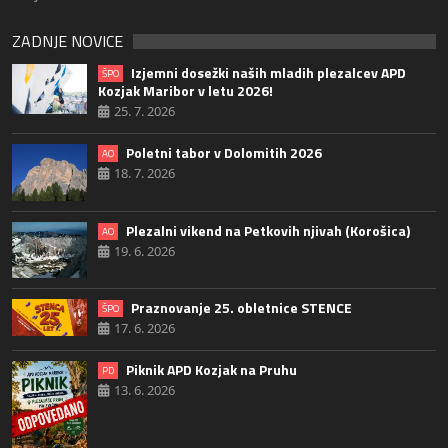
ZADNJE NOVICE
Izjemni dosežki naših mladih plezalcev APD
ŠPO
Kozjak Maribor v letu 2026!
25. 7. 2026
Poletni tabor v Dolomitih 2026
AO
18. 7. 2026
Plezalni vikend na Petkovih njivah (Korošica)
AO
19. 6. 2026
Praznovanje 25. obletnice STENCE
ŠPO
17. 6. 2026
Piknik APD Kozjak na Pruhu
PD
13. 6. 2026