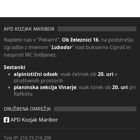
APD KOZJAK MARIBOR
Najdete nas v "Pekarni",
Ob železnici 16
, na podstrešju
zgradbe z imenom "
Lubadar
" nad bukvarno Ciproš in
nasproti MC Indijanez.
Sestanki
alpinistični odsek
: vsak četrtek ob
20. uri
v
društvenih prostorih
planinska sekcija Vinarje
: vsak torek ob
20. uri
pri
Rafkotu
DRUŽBENA OMREŽJA
APD Kozjak Maribor
Tvoj IP: 216.73.216.200