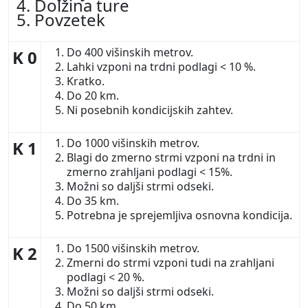
Dolžina ture
Povzetek
Do 400 višinskih metrov.
K 0
Lahki vzponi na trdni podlagi < 10 %.
Kratko.
Do 20 km.
Ni posebnih kondicijskih zahtev.
Do 1000 višinskih metrov.
K 1
Blagi do zmerno strmi vzponi na trdni in
zmerno zrahljani podlagi < 15%.
Možni so daljši strmi odseki.
Do 35 km.
Potrebna je sprejemljiva osnovna kondicija.
Do 1500 višinskih metrov.
K 2
Zmerni do strmi vzponi tudi na zrahljani
podlagi < 20 %.
Možni so daljši strmi odseki.
Do 50 km.