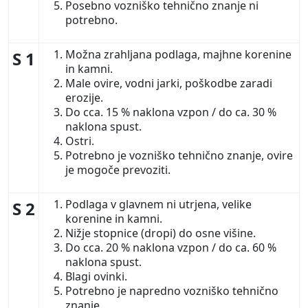
Posebno vozniško tehnično znanje ni
potrebno.
Možna zrahljana podlaga, majhne korenine
S 1
in kamni.
Male ovire, vodni jarki, poškodbe zaradi
erozije.
Do cca. 15 % naklona vzpon / do ca. 30 %
naklona spust.
Ostri.
Potrebno je vozniško tehnično znanje, ovire
je mogoče prevoziti.
Podlaga v glavnem ni utrjena, velike
S 2
korenine in kamni.
Nižje stopnice (dropi) do osne višine.
Do cca. 20 % naklona vzpon / do ca. 60 %
naklona spust.
Blagi ovinki.
Potrebno je napredno vozniško tehnično
znanje.