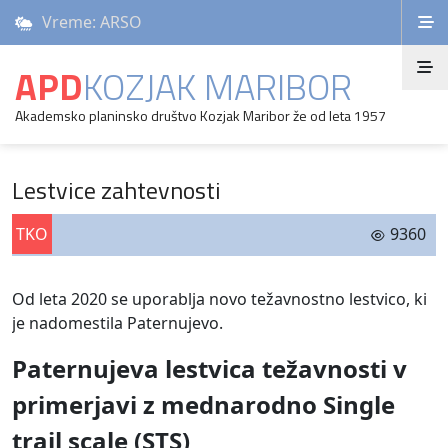
Vreme: ARSO
APD
KOZJAK MARIBOR
Akademsko planinsko društvo Kozjak Maribor že od leta 1957
Lestvice zahtevnosti
TKO
9360
Od leta 2020 se uporablja novo težavnostno lestvico, ki
je nadomestila Paternujevo.
Paternujeva lestvica težavnosti v
primerjavi z mednarodno Single
trail scale (STS)