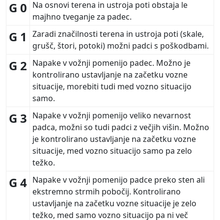
G 0
Na osnovi terena in ustroja poti obstaja le
majhno tveganje za padec.
G 1
Zaradi značilnosti terena in ustroja poti (skale,
grušč, štori, potoki) možni padci s poškodbami.
G 2
Napake v vožnji pomenijo padec. Možno je
kontrolirano ustavljanje na začetku vozne
situacije, morebiti tudi med vozno situacijo
samo.
G 3
Napake v vožnji pomenijo veliko nevarnost
padca, možni so tudi padci z večjih višin. Možno
je kontrolirano ustavljanje na začetku vozne
situacije, med vozno situacijo samo pa zelo
težko.
G 4
Napake v vožnji pomenijo padce preko sten ali
ekstremno strmih pobočij. Kontrolirano
ustavljanje na začetku vozne situacije je zelo
težko, med samo vozno situacijo pa ni več