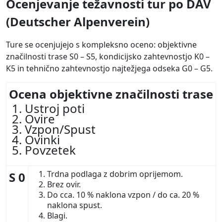
Ocenjevanje težavnosti tur po DAV
(Deutscher Alpenverein)
Ture se ocenjujejo s kompleksno oceno: objektivne
značilnosti trase S0 – S5, kondicijsko zahtevnostjo K0 –
K5 in tehnično zahtevnostjo najtežjega odseka G0 – G5.
Ocena objektivne značilnosti trase
Ustroj poti
Ovire
Vzpon/Spust
Ovinki
Povzetek
Trdna podlaga z dobrim oprijemom.
S 0
Brez ovir.
Do cca. 10 % naklona vzpon / do ca. 20 %
naklona spust.
Blagi.