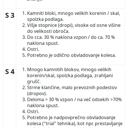
Kamniti bloki, mnogo velikih korenin / skal,
S 3
spolzka podlaga.
Višje stopnice (dropi), visoke od osne višine
do velikosti obroča.
Do cca. 30 % naklona vzpon / do ca. 70 %
naklona spust.
Ostri.
Potrebno je odlično obvladovanje kolesa.
Mnogo kamnitih blokov, mnogo velikih
S 4
korenin/skal, spolzka podlaga, zrahljani
grušč.
Strme klančine, malo prevoznih podestov
(dropov).
Deloma > 30 % vzpon / na več odsekih >70%
naklona spust.
Ostri.
Potrebno je nadpovprečno obvladovanje
kolesa ("trial" tehnika), kot npr. prestavljanje