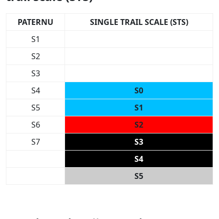
PATERNU
SINGLE TRAIL SCALE (STS)
S1
S2
S3
S4
S0
S5
S1
S6
S2
S7
S3
S4
S5