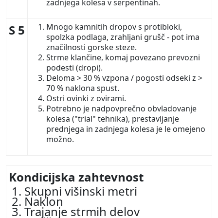
zadnjega kolesa v serpentinah.
Mnogo kamnitih dropov s protibloki,
S 5
spolzka podlaga, zrahljani grušč - pot ima
značilnosti gorske steze.
Strme klančine, komaj povezano prevozni
podesti (dropi).
Deloma > 30 % vzpona / pogosti odseki z >
70 % naklona spust.
Ostri ovinki z ovirami.
Potrebno je nadpovprečno obvladovanje
kolesa ("trial" tehnika), prestavljanje
prednjega in zadnjega kolesa je le omejeno
možno.
Kondicijska zahtevnost
Skupni višinski metri
Naklon
Trajanje strmih delov