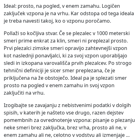
Ideal: prosto, na pogled, v enem zamahu. Logičen
zaključek vzpona je na vrhu. Kar odstopa od tega ideala
je treba navesti takoj, ko o vzponu poročamo.
Pollaži so kočljiva stvar. Če se plezalec v 1000 meterski
smeri prime enkrat za klin, smeri ni preplezal prosto.
Prvi plezalci zimske smeri opravijo zahtevnejši vzpon
kot naslednji ponavljalci, ki za svoj vzpon uporabljajo
sledi in izkopana varovališča prvih plezalcev. Po strogo
tehnični definiciji je sicer smer preplezana, če je
priključena na že obstoječo. Ideal pa je splezati smer
prosto na pogled v enem zamahu in svoj vzpon
zaključiti na vrhu.
Izogibajte se zavajanju z nebistvenimi podatki v dolgih
spisih, v katerih je našteto vse drugo, razen dejstev
pomembnih za ovrednotenje vzpona: pisanje o plezanju
neke smeri brez zaključka, brez vrha, prosto ali ne, v
enem zamahu ali ne, celotno v vodstvu ali izmenjaje ...