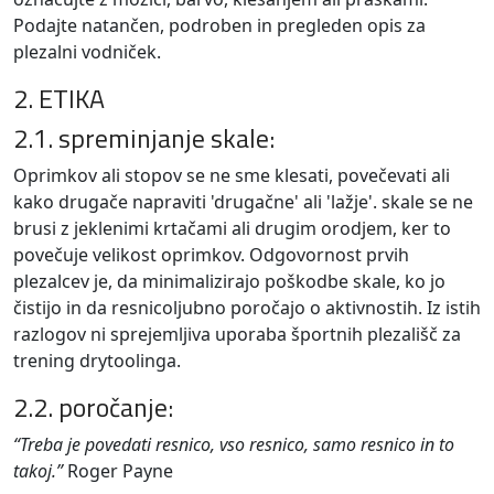
Podajte natančen, podroben in pregleden opis za
plezalni vodniček.
2. ETIKA
2.1. spreminjanje skale:
Oprimkov ali stopov se ne sme klesati, povečevati ali
kako drugače napraviti 'drugačne' ali 'lažje'. skale se ne
brusi z jeklenimi krtačami ali drugim orodjem, ker to
povečuje velikost oprimkov. Odgovornost prvih
plezalcev je, da minimalizirajo poškodbe skale, ko jo
čistijo in da resnicoljubno poročajo o aktivnostih. Iz istih
razlogov ni sprejemljiva uporaba športnih plezališč za
trening drytoolinga.
2.2. poročanje:
“Treba je povedati resnico, vso resnico, samo resnico in to
takoj.”
Roger Payne