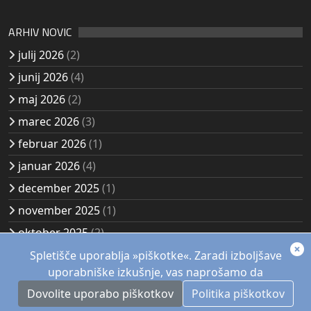
ARHIV NOVIC
julij 2026
(2)
junij 2026
(4)
maj 2026
(2)
marec 2026
(3)
februar 2026
(1)
januar 2026
(4)
december 2025
(1)
november 2025
(1)
oktober 2025
(2)
avgust 2025
(2)
Spletišče uporablja »piškotke«. Zaradi izboljšave
uporabniške izkušnje, vas naprošamo da
Dovolite uporabo piškotkov
Politika piškotkov
© 1957 - 2026, Akademsko planinsko društvo Kozjak