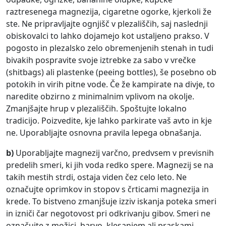
raztresenega magnezija, cigaretne ogorke, kjerkoli že
ste. Ne pripravljajte ognjišč v plezališčih, saj naslednji
obiskovalci to lahko dojamejo kot ustaljeno prakso. V
pogosto in plezalsko zelo obremenjenih stenah in tudi
bivakih pospravite svoje iztrebke za sabo v vrečke
(shitbags) ali plastenke (peeing bottles), še posebno ob
potokih in virih pitne vode. Če že kampirate na divje, to
naredite obzirno z minimalnim vplivom na okolje.
Zmanjšajte hrup v plezališčih. Spoštujte lokalno
tradicijo. Poizvedite, kje lahko parkirate vaš avto in kje
ne. Uporabljajte osnovna pravila lepega obnašanja.
b)
Uporabljajte magnezij varčno, predvsem v previsnih
predelih smeri, ki jih voda redko spere. Magnezij se na
takih mestih strdi, ostaja viden čez celo leto. Ne
označujte oprimkov in stopov s črticami magnezija in
krede. To bistveno zmanjšuje izziv iskanja poteka smeri
in izniči čar negotovost pri odkrivanju gibov. Smeri ne
označujte z možici, barvo, klesanjem ali praskami.