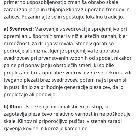
primerno usposobljenostjo zmanjša obrabo skale
zaradi zabijanja in izbijanja klinov z uporabo frendov in
zatičev. Pozanimajte se in spoštujte lokalno tradicijo.
a) Svedrovci:
Varovanje s svedrovci je sprejemljivo pri
opremljanju športnih smeri v nižje ležečih stenah, kjer
ni možnosti za druga varovala. Stene v gorah so
področje alpinizma, kjer je sprejemljiva le uporaba
svedrovcev pri prvenstvenih vzponih od spodaj, nikakor
pa ne pri ponavljanju obstoječih smeri, ki so bile
preplezane brez uporabe svedrovcev. Če se nekomu zdi
tvegano plezati brez svedrovcev, potem naj si premisli
in pusti linijo za prihodnje generacije plezalcev, da jo
preplezajo ali ponovijo.
b) Klini:
Ustrezen je minimalističen pristop, ki
zagotavlja plezalčevo relativno varnost in ne poškoduje
skale. Klinov ni priporočljivo puščati v stenah zaradi
rjavenja kovine in korozije kamenine.