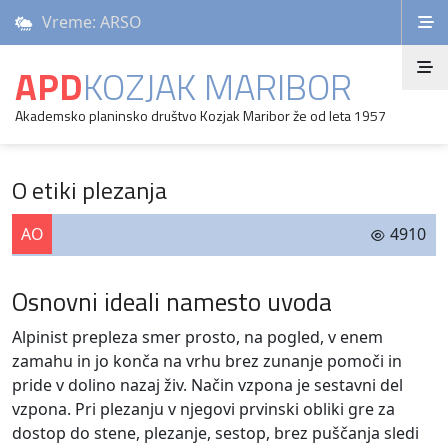
Vreme: ARSO
APD
KOZJAK MARIBOR
Akademsko planinsko društvo Kozjak Maribor že od leta 1957
O etiki plezanja
AO
4910
Osnovni ideali namesto uvoda
Alpinist prepleza smer prosto, na pogled, v enem
zamahu in jo konča na vrhu brez zunanje pomoči in
pride v dolino nazaj živ. Način vzpona je sestavni del
vzpona. Pri plezanju v njegovi prvinski obliki gre za
dostop do stene, plezanje, sestop, brez puščanja sledi