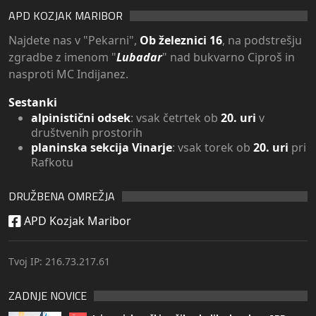
APD KOZJAK MARIBOR
Najdete nas v "Pekarni",
Ob železnici 16
, na podstrešju
zgradbe z imenom "
Lubadar
" nad bukvarno Ciproš in
nasproti MC Indijanez.
Sestanki
alpinistični odsek
: vsak četrtek ob
20. uri
v
društvenih prostorih
planinska sekcija Vinarje
: vsak torek ob
20. uri
pri
Rafkotu
DRUŽBENA OMREŽJA
APD Kozjak Maribor
Tvoj IP: 216.73.217.61
ZADNJE NOVICE