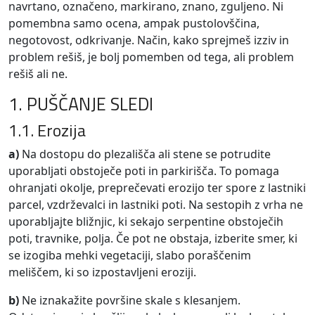
navrtano, označeno, markirano, znano, zguljeno. Ni
pomembna samo ocena, ampak pustolovščina,
negotovost, odkrivanje. Način, kako sprejmeš izziv in
problem rešiš, je bolj pomemben od tega, ali problem
rešiš ali ne.
1. PUŠČANJE SLEDI
1.1. Erozija
a)
Na dostopu do plezališča ali stene se potrudite
uporabljati obstoječe poti in parkirišča. To pomaga
ohranjati okolje, preprečevati erozijo ter spore z lastniki
parcel, vzdrževalci in lastniki poti. Na sestopih z vrha ne
uporabljajte bližnjic, ki sekajo serpentine obstoječih
poti, travnike, polja. Če pot ne obstaja, izberite smer, ki
se izogiba mehki vegetaciji, slabo poraščenim
meliščem, ki so izpostavljeni eroziji.
b)
Ne iznakažite površine skale s klesanjem.