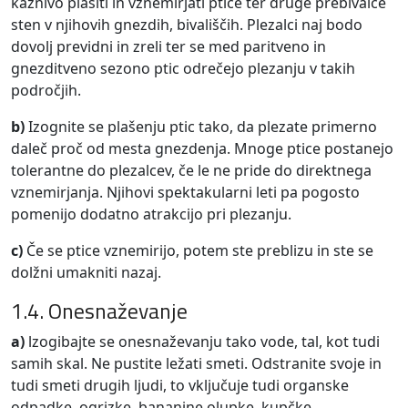
kaznivo plašiti in vznemirjati ptice ter druge prebivalce
sten v njihovih gnezdih, bivališčih. Plezalci naj bodo
dovolj previdni in zreli ter se med paritveno in
gnezditveno sezono ptic odrečejo plezanju v takih
področjih.
b)
Izognite se plašenju ptic tako, da plezate primerno
daleč proč od mesta gnezdenja. Mnoge ptice postanejo
tolerantne do plezalcev, če le ne pride do direktnega
vznemirjanja. Njihovi spektakularni leti pa pogosto
pomenijo dodatno atrakcijo pri plezanju.
c)
Če se ptice vznemirijo, potem ste preblizu in ste se
dolžni umakniti nazaj.
1.4. Onesnaževanje
a)
lzogibajte se onesnaževanju tako vode, tal, kot tudi
samih skal. Ne pustite ležati smeti. Odstranite svoje in
tudi smeti drugih ljudi, to vključuje tudi organske
odpadke, ogrizke, bananine olupke, kupčke