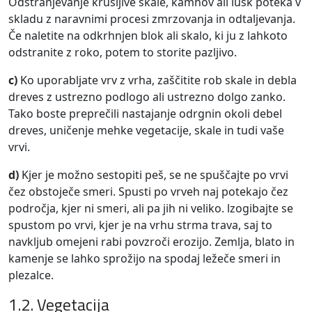
Odstranjevanje krušljive skale, kamnov ali lusk poteka v
skladu z naravnimi procesi zmrzovanja in odtaljevanja.
Če naletite na odkrhnjen blok ali skalo, ki ju z lahkoto
odstranite z roko, potem to storite pazljivo.
c)
Ko uporabljate vrv z vrha, zaščitite rob skale in debla
dreves z ustrezno podlogo ali ustrezno dolgo zanko.
Tako boste preprečili nastajanje odrgnin okoli debel
dreves, uničenje mehke vegetacije, skale in tudi vaše
vrvi.
d)
Kjer je možno sestopiti peš, se ne spuščajte po vrvi
čez obstoječe smeri. Spusti po vrveh naj potekajo čez
področja, kjer ni smeri, ali pa jih ni veliko. lzogibajte se
spustom po vrvi, kjer je na vrhu strma trava, saj to
navkljub omejeni rabi povzroči erozijo. Zemlja, blato in
kamenje se lahko sprožijo na spodaj ležeče smeri in
plezalce.
1.2. Vegetacija