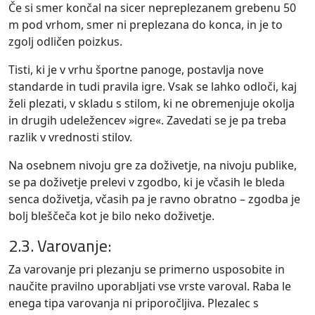
Če si smer končal na sicer nepreplezanem grebenu 50
m pod vrhom, smer ni preplezana do konca, in je to
zgolj odličen poizkus.
Tisti, ki je v vrhu športne panoge, postavlja nove
standarde in tudi pravila igre. Vsak se lahko odloči, kaj
želi plezati, v skladu s stilom, ki ne obremenjuje okolja
in drugih udeležencev »igre«. Zavedati se je pa treba
razlik v vrednosti stilov.
Na osebnem nivoju gre za doživetje, na nivoju publike,
se pa doživetje prelevi v zgodbo, ki je včasih le bleda
senca doživetja, včasih pa je ravno obratno – zgodba je
bolj bleščeča kot je bilo neko doživetje.
2.3. Varovanje:
Za varovanje pri plezanju se primerno usposobite in
naučite pravilno uporabljati vse vrste varoval. Raba le
enega tipa varovanja ni priporočljiva. Plezalec s