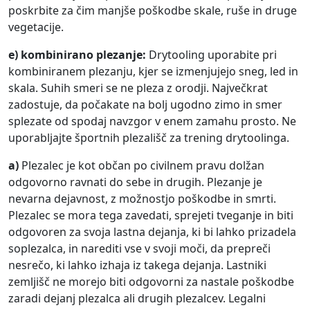
poskrbite za čim manjše poškodbe skale, ruše in druge
vegetacije.
e) kombinirano plezanje:
Drytooling uporabite pri
kombiniranem plezanju, kjer se izmenjujejo sneg, led in
skala. Suhih smeri se ne pleza z orodji. Največkrat
zadostuje, da počakate na bolj ugodno zimo in smer
splezate od spodaj navzgor v enem zamahu prosto. Ne
uporabljajte športnih plezališč za trening drytoolinga.
a)
Plezalec je kot občan po civilnem pravu dolžan
odgovorno ravnati do sebe in drugih. Plezanje je
nevarna dejavnost, z možnostjo poškodbe in smrti.
Plezalec se mora tega zavedati, sprejeti tveganje in biti
odgovoren za svoja lastna dejanja, ki bi lahko prizadela
soplezalca, in narediti vse v svoji moči, da prepreči
nesrečo, ki lahko izhaja iz takega dejanja. Lastniki
zemljišč ne morejo biti odgovorni za nastale poškodbe
zaradi dejanj plezalca ali drugih plezalcev. Legalni