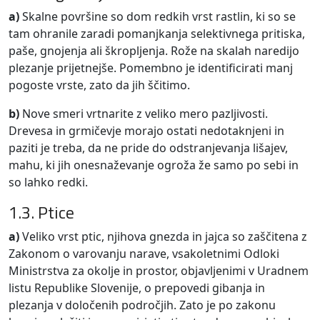
a)
Skalne površine so dom redkih vrst rastlin, ki so se
tam ohranile zaradi pomanjkanja selektivnega pritiska,
paše, gnojenja ali škropljenja. Rože na skalah naredijo
plezanje prijetnejše. Pomembno je identificirati manj
pogoste vrste, zato da jih ščitimo.
b)
Nove smeri vrtnarite z veliko mero pazljivosti.
Drevesa in grmičevje morajo ostati nedotaknjeni in
paziti je treba, da ne pride do odstranjevanja lišajev,
mahu, ki jih onesnaževanje ogroža že samo po sebi in
so lahko redki.
1.3. Ptice
a)
Veliko vrst ptic, njihova gnezda in jajca so zaščitena z
Zakonom o varovanju narave, vsakoletnimi Odloki
Ministrstva za okolje in prostor, objavljenimi v Uradnem
listu Republike Slovenije, o prepovedi gibanja in
plezanja v določenih področjih. Zato je po zakonu