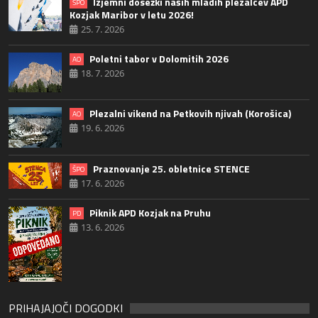
Izjemni dosežki naših mladih plezalcev APD
ŠPO
Kozjak Maribor v letu 2026!
25. 7. 2026
Poletni tabor v Dolomitih 2026
AO
18. 7. 2026
Plezalni vikend na Petkovih njivah (Korošica)
AO
19. 6. 2026
Praznovanje 25. obletnice STENCE
ŠPO
17. 6. 2026
Piknik APD Kozjak na Pruhu
PD
13. 6. 2026
PRIHAJAJOČI DOGODKI