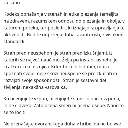
za sabo.
Kodeks obnašanja v stenah in etika plezanja temeljita
na zdravem, razumskem odnosu do plezanja in okolja, v
katerem poteka, ter posledic, ki izhajajo iz opravljanja te
aktivnosti. Bodite odprtega duha, avanturisti, z visokimi
standardi.
Strah pred neuspehom je strah pred izkušnjami, iz
katerih se največ naučimo. Želja po instant uspehu je
kratkoročna bližnjica. Kdor hoče biti dober, mora
spoznati svoje meje skozi neuspehe se preizkušati in
razvijati svoje sposobnosti. Strah je sestavni del
življenja, nekakšna varovalka.
Ko ocenjujete vzpon, ocenjujete smer in način vzpona,
in ne človeka. Zato ocena smeri ni ocena osebe. Naučite
se to ločiti.
Ne prenašajte dvoranskega duha v hribe, da ne bo vse