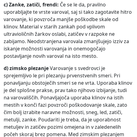
c) Zanke, zatiči, frendi:
Če se le da, pravilno
uporabljajte te vrste varoval, saj si tako zagotavite hitro
varovanje, ki povzroča manjše poškodbe skale od
klinov. Material v starih zankah pod vplivom
ultravioličnih žarkov oslabi, zatičev v razpoke ne
zabijamo. Neodstranjena varovala zmanjšujejo izziv za
iskanje možnosti varovanja in onemogočajo
postavljanje novih varoval na isto mesto.
d) zimsko plezanje
Varovanje s svedrovci je
sprejemljivo le pri plezanju prvenstvenih smeri. Pri
ponavljanju obstoječih smeri se ne vrta. Uporaba klinov
je del splošne prakse, prav tako njihovo izbijanje, tudi
na varovališčih. Ponavljajoča uporaba klinov na istih
mestih v konči fazi povzroči poškodovanje skale, zato
čim bolj izrabite naravne možnosti, sneg, led, zatiči,
metulji, zanke. Poudariti je treba, da je uporabnost
metuljev in zatičev pozimi omejena in v zaledenelih
počeh skoraj brez pomena. Med zimskim plezanjem