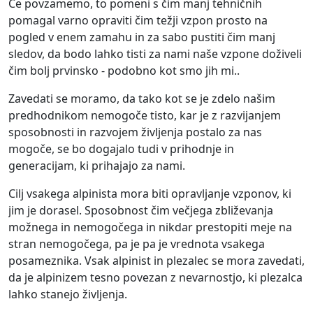
Če povzamemo, to pomeni s čim manj tehničnih
pomagal varno opraviti čim težji vzpon prosto na
pogled v enem zamahu in za sabo pustiti čim manj
sledov, da bodo lahko tisti za nami naše vzpone doživeli
čim bolj prvinsko - podobno kot smo jih mi..
Zavedati se moramo, da tako kot se je zdelo našim
predhodnikom nemogoče tisto, kar je z razvijanjem
sposobnosti in razvojem življenja postalo za nas
mogoče, se bo dogajalo tudi v prihodnje in
generacijam, ki prihajajo za nami.
Cilj vsakega alpinista mora biti opravljanje vzponov, ki
jim je dorasel. Sposobnost čim večjega zbliževanja
možnega in nemogočega in nikdar prestopiti meje na
stran nemogočega, pa je pa je vrednota vsakega
posameznika. Vsak alpinist in plezalec se mora zavedati,
da je alpinizem tesno povezan z nevarnostjo, ki plezalca
lahko stanejo življenja.