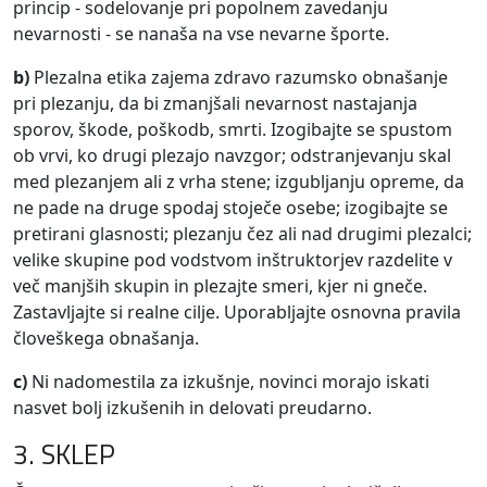
princip - sodelovanje pri popolnem zavedanju
nevarnosti - se nanaša na vse nevarne športe.
b)
Plezalna etika zajema zdravo razumsko obnašanje
pri plezanju, da bi zmanjšali nevarnost nastajanja
sporov, škode, poškodb, smrti. Izogibajte se spustom
ob vrvi, ko drugi plezajo navzgor; odstranjevanju skal
med plezanjem ali z vrha stene; izgubljanju opreme, da
ne pade na druge spodaj stoječe osebe; izogibajte se
pretirani glasnosti; plezanju čez ali nad drugimi plezalci;
velike skupine pod vodstvom inštruktorjev razdelite v
več manjših skupin in plezajte smeri, kjer ni gneče.
Zastavljajte si realne cilje. Uporabljajte osnovna pravila
človeškega obnašanja.
c)
Ni nadomestila za izkušnje, novinci morajo iskati
nasvet bolj izkušenih in delovati preudarno.
3. SKLEP