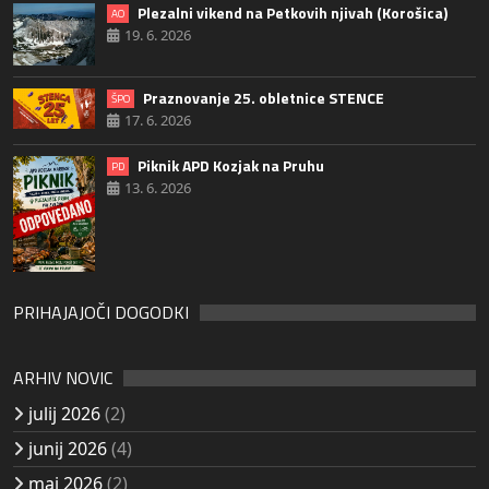
Plezalni vikend na Petkovih njivah (Korošica)
AO
19. 6. 2026
Praznovanje 25. obletnice STENCE
ŠPO
17. 6. 2026
Piknik APD Kozjak na Pruhu
PD
13. 6. 2026
PRIHAJAJOČI DOGODKI
ARHIV NOVIC
julij 2026
(2)
junij 2026
(4)
maj 2026
(2)