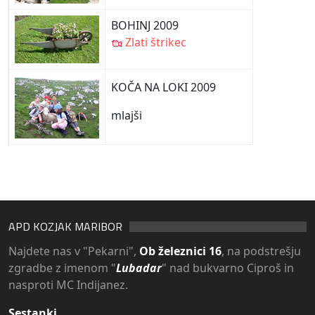
BOHINJ 2009
Zlati štrikec
KOČA NA LOKI 2009
mlajši
APD KOZJAK MARIBOR
Najdete nas v "Pekarni",
Ob železnici 16
, na podstrešju
zgradbe z imenom "
Lubadar
" nad bukvarno Ciproš in
nasproti MC Indijanez.
Sestanki