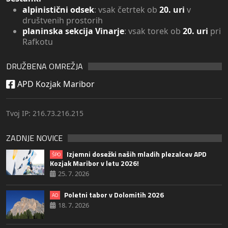
alpinistični odsek
: vsak četrtek ob
20. uri
v
društvenih prostorih
planinska sekcija Vinarje
: vsak torek ob
20. uri
pri
Rafkotu
DRUŽBENA OMREŽJA
APD Kozjak Maribor
Tvoj IP: 216.73.216.215
ZADNJE NOVICE
Izjemni dosežki naših mladih plezalcev APD
ŠPO
Kozjak Maribor v letu 2026!
25. 7. 2026
Poletni tabor v Dolomitih 2026
AO
18. 7. 2026