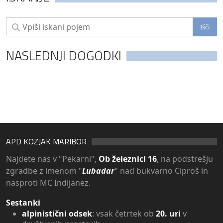
NASLEDNJI DOGODKI
APD KOZJAK MARIBOR
Najdete nas v "Pekarni",
Ob železnici 16
, na podstrešju
zgradbe z imenom "
Lubadar
" nad bukvarno Ciproš in
nasproti MC Indijanez.
Sestanki
alpinistični odsek
: vsak četrtek ob
20. uri
v