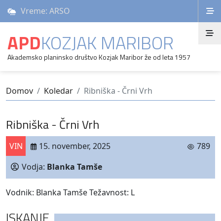
Vreme: ARSO
APD
KOZJAK MARIBOR
Akademsko planinsko društvo Kozjak Maribor že od leta 1957
Domov
Koledar
Ribniška - Črni Vrh
Ribniška - Črni Vrh
VIN
15. november, 2025
789
Vodja:
Blanka Tamše
Vodnik: Blanka Tamše Težavnost: L
ISKANJE