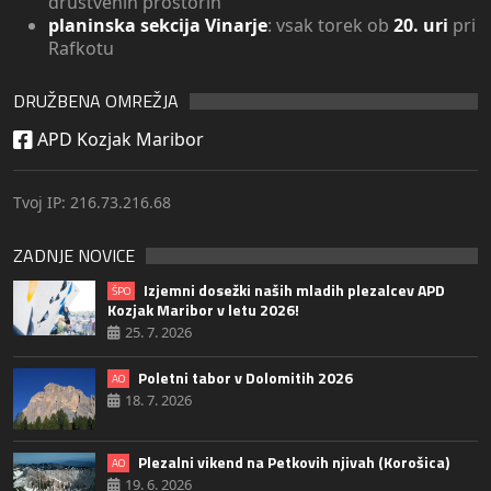
društvenih prostorih
planinska sekcija Vinarje
: vsak torek ob
20. uri
pri
Rafkotu
DRUŽBENA OMREŽJA
APD Kozjak Maribor
Tvoj IP: 216.73.216.68
ZADNJE NOVICE
Izjemni dosežki naših mladih plezalcev APD
ŠPO
Kozjak Maribor v letu 2026!
25. 7. 2026
Poletni tabor v Dolomitih 2026
AO
18. 7. 2026
Plezalni vikend na Petkovih njivah (Korošica)
AO
19. 6. 2026