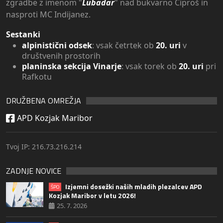
zgradbe z imenom "
Lubadar
" nad bukvarno Ciproš in
nasproti MC Indijanez.
Sestanki
alpinistični odsek
: vsak četrtek ob
20. uri
v
društvenih prostorih
planinska sekcija Vinarje
: vsak torek ob
20. uri
pri
Rafkotu
DRUŽBENA OMREŽJA
APD Kozjak Maribor
Tvoj IP: 216.73.216.214
ZADNJE NOVICE
Izjemni dosežki naših mladih plezalcev APD
ŠPO
Kozjak Maribor v letu 2026!
25. 7. 2026