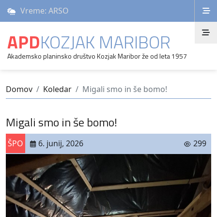
Vreme: ARSO
APD
KOZJAK MARIBOR
Akademsko planinsko društvo Kozjak Maribor že od leta 1957
Domov
Koledar
Migali smo in še bomo!
Migali smo in še bomo!
ŠPO
6. junij, 2026
299