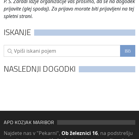
P. S. Zaradi lažje organizacije vas prosimo, da se na dogodek
prijavite (glej spodaj). Za prijavo morate biti prijavljeni na tej
spletni strani.
ISKANJE
NASLEDNJI DOGODKI
APD KOZJAK MARIBOR
Najdete nas v "Pekarni",
Ob železnici 16
, na podstrešju