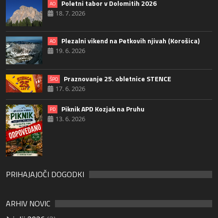
Poletni tabor v Dolomitih 2026
AO
18. 7. 2026
Plezalni vikend na Petkovih njivah (Korošica)
AO
19. 6. 2026
Praznovanje 25. obletnice STENCE
ŠPO
17. 6. 2026
Piknik APD Kozjak na Pruhu
PD
13. 6. 2026
PRIHAJAJOČI DOGODKI
ARHIV NOVIC