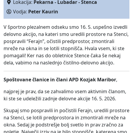
Lokacija:
Pekarna - Lubadar - Stenca
Vodja:
Peter Kaurin
V športno plezalnem odseku smo 16. 5. uspešno izvedli
delovno akcijo, na kateri smo uredili prostore na Stenci,
pospravili “Ferajn”, očistili predprostor, zmontirali
mreže na okna in se lotili stopnišča. Hvala vsem, ki ste
pomagali! Ker nas do obletnice Stence čaka še nekaj
dela, vabimo na naslednjo čistilno-delovno akcijo.
Spoštovane članice in člani APD Kozjak Maribor
,
najprej je prav, da se zahvalimo vsem aktivnim članom,
ki ste se udeležili zadnje delovne akcije 16. 5. 2026.
Skupaj smo pospravili in počistili Ferajn, uredili prostore
na Stenci, se lotili predprostora in zmontirali mreže na
okna. Sedaj je podstrešje bolj svetlo in prav zračno za
poletje. Največji izziv pa je bilo stopnišče, katerega smo