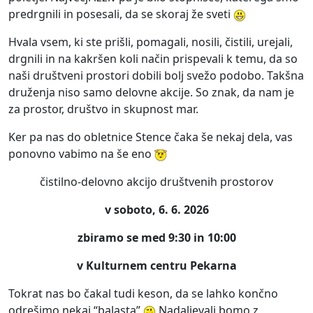
predrgnili in posesali, da se skoraj že sveti
Hvala vsem, ki ste prišli, pomagali, nosili, čistili, urejali,
drgnili in na kakršen koli način prispevali k temu, da so
naši društveni prostori dobili bolj svežo podobo. Takšna
druženja niso samo delovne akcije. So znak, da nam je
za prostor, društvo in skupnost mar.
Ker pa nas do obletnice Stence čaka še nekaj dela, vas
ponovno vabimo na še eno
čistilno-delovno akcijo društvenih prostorov
v soboto, 6. 6. 2026
zbiramo se med 9:30 in 10:00
v Kulturnem centru Pekarna
Tokrat nas bo čakal tudi keson, da se lahko končno
odrešimo nekaj “balasta”
Nadaljevali bomo z