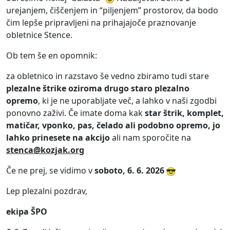
urejanjem, čiščenjem in “piljenjem” prostorov, da bodo
čim lepše pripravljeni na prihajajoče praznovanje
obletnice Stence.
Ob tem še en opomnik:
za obletnico in razstavo še vedno zbiramo tudi stare
plezalne štrike oziroma drugo staro plezalno
opremo
, ki je ne uporabljate več, a lahko v naši zgodbi
ponovno zaživi. Če imate doma kak
star štrik, komplet,
matičar, vponko, pas, čelado ali podobno opremo, jo
lahko prinesete na akcijo
ali nam sporočite na
stenca@kozjak.org
Če ne prej, se vidimo v
soboto, 6. 6. 2026
Lep plezalni pozdrav,
ekipa ŠPO