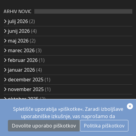
ARHIV NOVIC
julij 2026
(2)
junij 2026
(4)
maj 2026
(2)
marec 2026
(3)
februar 2026
(1)
januar 2026
(4)
december 2025
(1)
november 2025
(1)
oktober 2025
(2)
avgust 2025
(2)
Spletišče uporablja »piškotke«. Zaradi izboljšave
uporabniške izkušnje, vas naprošamo da
Dovolite uporabo piškotkov
Politika piškotkov
© 1957 - 2026, Akademsko planinsko društvo Kozjak