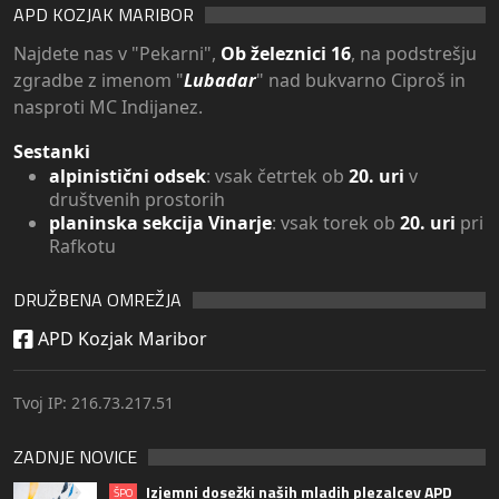
APD KOZJAK MARIBOR
Najdete nas v "Pekarni",
Ob železnici 16
, na podstrešju
zgradbe z imenom "
Lubadar
" nad bukvarno Ciproš in
nasproti MC Indijanez.
Sestanki
alpinistični odsek
: vsak četrtek ob
20. uri
v
društvenih prostorih
planinska sekcija Vinarje
: vsak torek ob
20. uri
pri
Rafkotu
DRUŽBENA OMREŽJA
APD Kozjak Maribor
Tvoj IP: 216.73.217.51
ZADNJE NOVICE
Izjemni dosežki naših mladih plezalcev APD
ŠPO