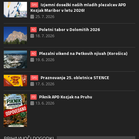
Izjemni dosežki naših mladih plezalcev APD
ŠPO
Kozjak Maribor v letu 2026!
25. 7. 2026
Poletni tabor v Dolomitih 2026
AO
18. 7. 2026
Plezalni vikend na Petkovih njivah (Korošica)
AO
19. 6. 2026
Praznovanje 25. obletnice STENCE
ŠPO
17. 6. 2026
Piknik APD Kozjak na Pruhu
PD
13. 6. 2026
PRIHAJAJOČI DOGODKI