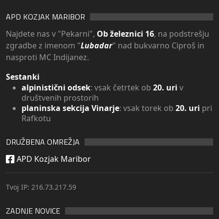
APD KOZJAK MARIBOR
Najdete nas v "Pekarni",
Ob železnici 16
, na podstrešju
zgradbe z imenom "
Lubadar
" nad bukvarno Ciproš in
nasproti MC Indijanez.
Sestanki
alpinistični odsek
: vsak četrtek ob
20. uri
v
društvenih prostorih
planinska sekcija Vinarje
: vsak torek ob
20. uri
pri
Rafkotu
DRUŽBENA OMREŽJA
APD Kozjak Maribor
Tvoj IP: 216.73.217.59
ZADNJE NOVICE