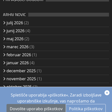
ARHIV NOVIC
julij 2026
(2)
junij 2026
(4)
maj 2026
(2)
marec 2026
(3)
februar 2026
(1)
januar 2026
(4)
december 2025
(1)
november 2025
(1)
oktober 2025
(2)
avgust 2025
(2)
Spletišče uporablja »piškotke«. Zaradi izboljšave
uporabniške izkušnje, vas naprošamo da
Dovolite uporabo piškotkov
Politika piškotkov