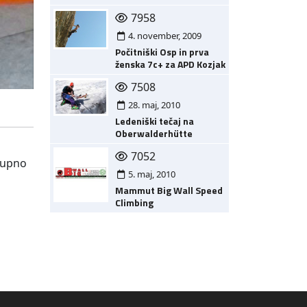
7958
4. november, 2009
Počitniški Osp in prva
ženska 7c+ za APD Kozjak
7508
28. maj, 2010
Ledeniški tečaj na
Oberwalderhütte
7052
skupno
5. maj, 2010
Mammut Big Wall Speed
Climbing