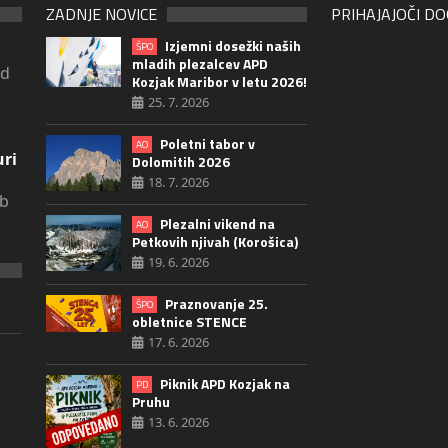
ZADNJE NOVICE
PRIHAJAJOČI D
Izjemni dosežki naših
ŠPO
mladih plezalcev APD
ad
Kozjak Maribor v letu 2026!
25. 7. 2026
Poletni tabor v
AO
uri
Dolomitih 2026
18. 7. 2026
ob
Plezalni vikend na
AO
Petkovih njivah (Korošica)
19. 6. 2026
Praznovanje 25.
ŠPO
obletnice STENCE
17. 6. 2026
Piknik APD Kozjak na
PD
Pruhu
13. 6. 2026