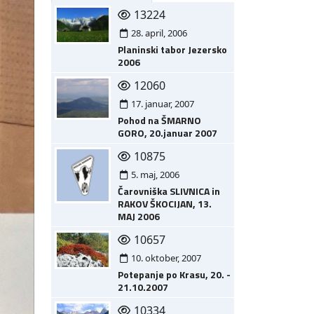
13224
28. april, 2006
Planinski tabor Jezersko
2006
12060
17. januar, 2007
Pohod na ŠMARNO
GORO, 20.januar 2007
10875
5. maj, 2006
Čarovniška SLIVNICA in
RAKOV ŠKOCIJAN, 13.
MAJ 2006
10657
10. oktober, 2007
Potepanje po Krasu, 20. -
21.10.2007
10334