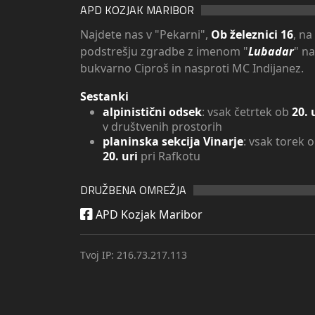
APD KOZJAK MARIBOR
Najdete nas v "Pekarni",
Ob železnici 16
, na
podstrešju zgradbe z imenom "
Lubadar
" n
bukvarno Ciproš in nasproti MC Indijanez.
Sestanki
alpinistični odsek
: vsak četrtek ob
20. 
v društvenih prostorih
planinska sekcija Vinarje
: vsak torek 
20. uri
pri Rafkotu
DRUŽBENA OMREŽJA
APD Kozjak Maribor
Tvoj IP: 216.73.217.113