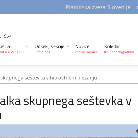
Planinska zveza Slovenije
R
a 1957
uštvo
Odseki, sekcije
Novice
Koledar
atki o društvu
Več o nas
Zadnje novice
Koledar dogodkov
skupnega seštevka v hitrostnem plezanju
alka skupnega seštevka v
u