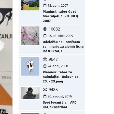
13. april, 2007
Planinski tabor Gozd
Martuljek, 1. - 8. JULIJ
2007
10082
25. oktober, 2009
Udeležba na licenčnem
seminarju za alpinistične
inštruktorje
9647
24. april, 2008
Planinski tabor za
najmlajše - Uskovnica,
25. - 29.junij
9485
20. avgust, 2016
Spoštovani člani APD
Kozjak Maribor!