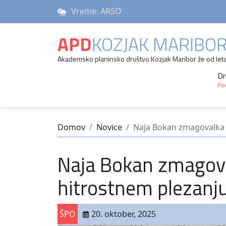
Vreme: ARSO
APD
KOZJAK MARIBO
Akademsko planinsko društvo Kozjak Maribor že od let
Dr
Pod
Domov
Novice
Naja Bokan zmagovalka 
Naja Bokan zmagov
hitrostnem plezanj
ŠPO
20. oktober, 2025