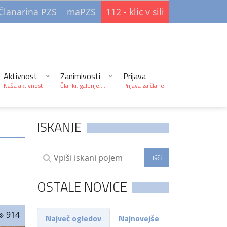
Članarina PZS
maPZS
112 - klic v sili
Aktivnost
Zanimivosti
Prijava
Naša aktivnost
Članki, galerije,...
Prijava za člane
ISKANJE
OSTALE NOVICE
914
Največ ogledov
Najnovejše