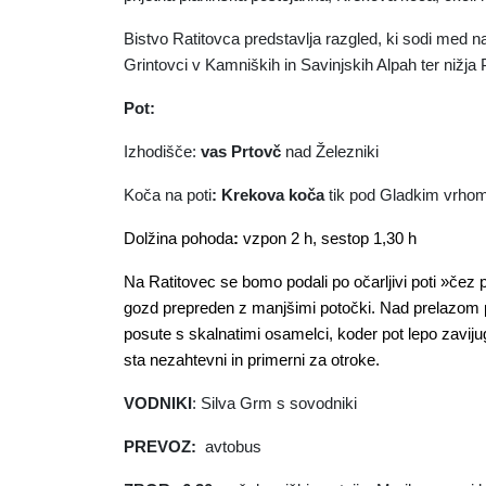
Bistvo Ratitovca predstavlja razgled, ki sodi med naj
Grintovci v Kamniških in Savinjskih Alpah ter nižj
Pot:
Izhodišče
:
vas Prtovč
nad Železniki
Koča na poti
: Krekova koča
tik pod Gladkim vrho
Dolžina pohoda
:
vzpon 2 h, sestop 1,30 h
Na Ratitovec se bomo podali po očarljivi poti »če
gozd prepreden z manjšimi potočki. Nad prelazom po
posute s skalnatimi osamelci, koder pot lepo zavij
sta nezahtevni in primerni za otroke.
VODNIKI
: Silva Grm s sovodniki
PREVOZ:
avtobus