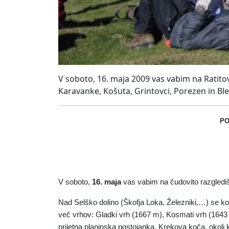
V soboto, 16. maja 2009 vas vabim na Ratitove
Karavanke, Košuta, Grintovci, Porezen in Bl
PO
V soboto,
16. maja
vas vabim na čudovito razgledišč
Nad Selško dolino (Škofja Loka, Železniki,…) se kot
več vrhov: Gladki vrh (1667 m), Kosmati vrh (1643
prijetna planinska postojanka, Krekova koča, okoli k