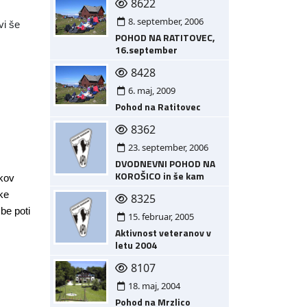
8622
8. september, 2006
vi še
POHOD NA RATITOVEC,
16.september
8428
6. maj, 2009
Pohod na Ratitovec
8362
23. september, 2006
DVODNEVNI POHOD NA
KOROŠICO in še kam
ukov
ke
8325
be poti
15. februar, 2005
Aktivnost veteranov v
letu 2004
8107
18. maj, 2004
Pohod na Mrzlico