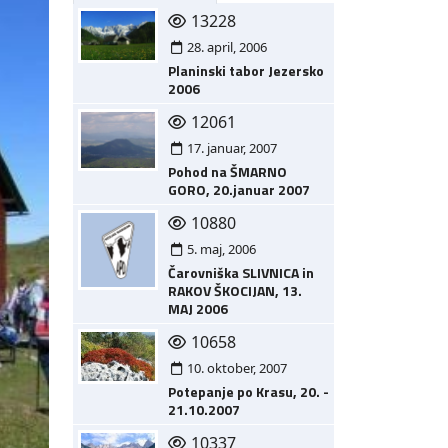
13228
28. april, 2006
Planinski tabor Jezersko
2006
12061
17. januar, 2007
Pohod na ŠMARNO
GORO, 20.januar 2007
10880
5. maj, 2006
Čarovniška SLIVNICA in
RAKOV ŠKOCIJAN, 13.
MAJ 2006
10658
10. oktober, 2007
Potepanje po Krasu, 20. -
21.10.2007
10337