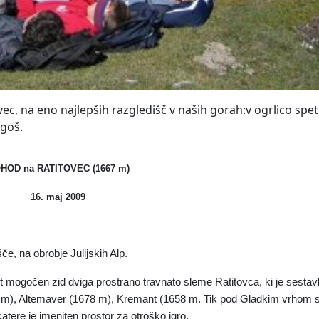
c, na eno najlepših razgledišč v naših gorah:v ogrlico speti J
egoš.
HOD na RATITOVEC (1667 m)
16. maj 2009
e, na obrobje Julijskih Alp.
 mogočen zid dviga prostrano travnato sleme Ratitovca, ki je sestavl
 m), Altemaver (1678 m), Kremant (1658 m. Tik pod Gladkim vrhom st
atere je imeniten prostor za otroško igro.