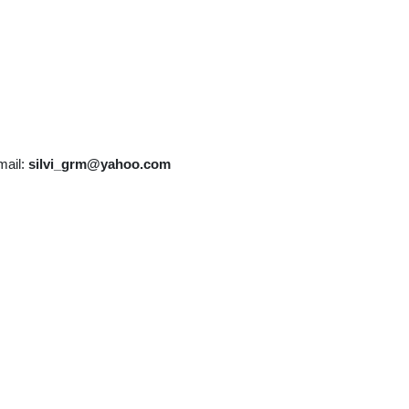
mail:
silvi_grm@yahoo.com