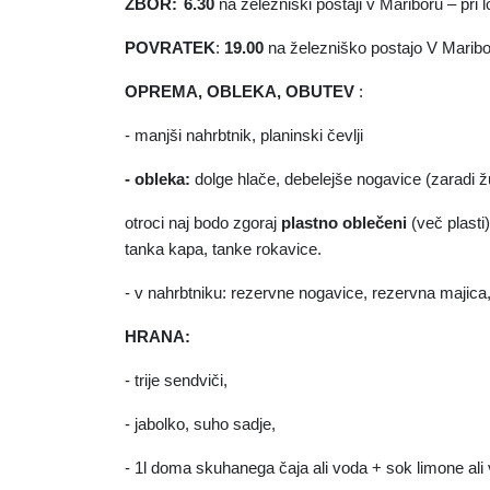
ZBOR:
6.30
na železniški postaji v Mariboru – pri 
POVRATEK
:
19.00
na železniško postajo V Marib
OPREMA, OBLEKA, OBUTEV
:
- manjši nahrbtnik, planinski čevlji
- obleka:
dolge hlače, debelejše nogavice (zaradi žu
otroci naj bodo zgoraj
plastno oblečeni
(več plasti)
tanka kapa, tanke rokavice.
- v nahrbtniku: rezervne nogavice, rezervna majica
HRANA:
- trije sendviči,
- jabolko, suho sadje,
- 1l doma skuhanega čaja ali voda + sok limone al