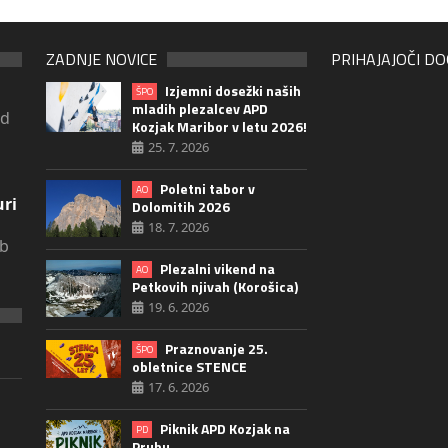
ZADNJE NOVICE
PRIHAJAJOČI D
Izjemni dosežki naših
ŠPO
mladih plezalcev APD
ad
Kozjak Maribor v letu 2026!
25. 7. 2026
Poletni tabor v
AO
uri
Dolomitih 2026
18. 7. 2026
ob
Plezalni vikend na
AO
Petkovih njivah (Korošica)
19. 6. 2026
Praznovanje 25.
ŠPO
obletnice STENCE
17. 6. 2026
Piknik APD Kozjak na
PD
Pruhu