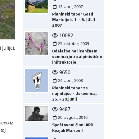
13. april, 2007
Planinski tabor Gozd
Martuljek, 1. - 8. JULIJ
2007
10082
25. oktober, 2009
ulijci,
Udeležba na licenčnem
seminarju za alpinistične
inštruktorje
9650
24. april, 2008
Planinski tabor za
najmlajše - Uskovnica,
25. - 29.junij
9487
20. avgust, 2016
jeno iz
Spoštovani člani APD
Kozjak Maribor!
oji