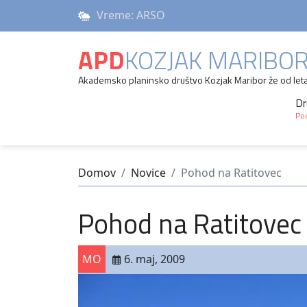
Vreme: ARSO
APD
KOZJAK MARIBO
Akademsko planinsko društvo Kozjak Maribor že od let
Dr
Pod
Domov
Novice
Pohod na Ratitovec
Pohod na Ratitovec
MO
6. maj, 2009