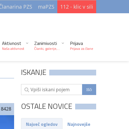
Članarina PZS
maPZS
112 - klic v sili
Aktivnost
Zanimivosti
Prijava
Naša aktivnost
Članki, galerije,...
Prijava za člane
ISKANJE
OSTALE NOVICE
8428
Največ ogledov
Najnovejše