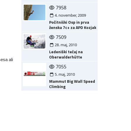
7958
4. november, 2009
Počitniški Osp in prva
ženska 7c+ za APD Kozjak
7509
28. maj, 2010
Ledeniški tečaj na
Oberwalderhütte
esa ali
7055
5. maj, 2010
Mammut Big Wall Speed
Climbing