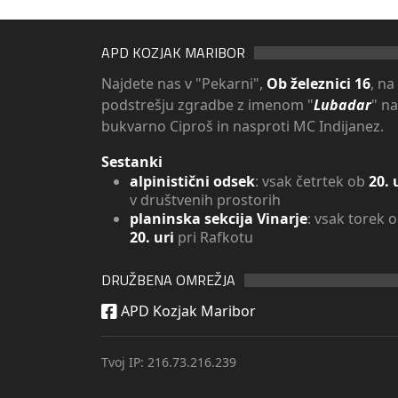
APD KOZJAK MARIBOR
Najdete nas v "Pekarni",
Ob železnici 16
, na
podstrešju zgradbe z imenom "
Lubadar
" n
bukvarno Ciproš in nasproti MC Indijanez.
Sestanki
alpinistični odsek
: vsak četrtek ob
20. 
v društvenih prostorih
planinska sekcija Vinarje
: vsak torek 
20. uri
pri Rafkotu
DRUŽBENA OMREŽJA
APD Kozjak Maribor
Tvoj IP: 216.73.216.239