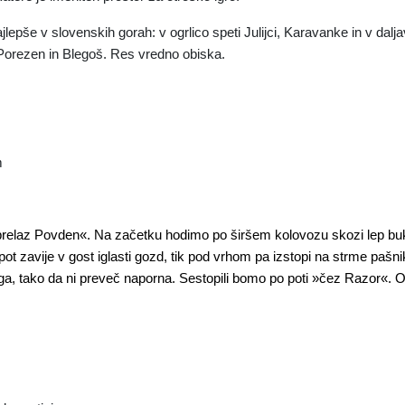
lepše v slovenskih gorah: v ogrlico speti Julijci, Karavanke in v dalja
a Porezen in Blegoš. Res vredno obiska.
m
z prelaz Povden«. Na začetku hodimo po širšem kolovozu skozi lep b
t zavije v gost iglasti gozd, tik pod vrhom pa izstopi na strme pašni
uga, tako da ni preveč naporna. Sestopili bomo po poti »čez Razor«. O