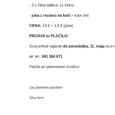
- 2 x žitna tablica, 1x keksi
-
juha z rezanci na koči –
kdor želi
CENA:
13 € + 1,5 € (juha)
PRIJAVA in PLAČILO:
Svoj prihod najavite
do ponedeljka, 11. maja
na e-
ali tel.:
041 364 671
Plačilo pri planinskem krožku!
Lep planinski pozdrav!
Silva Grm