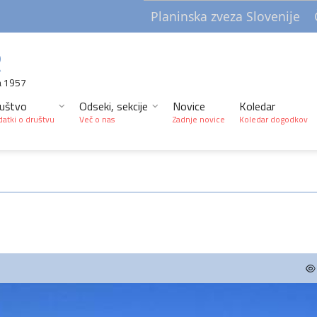
Planinska zveza Slovenije
R
a 1957
uštvo
Odseki, sekcije
Novice
Koledar
atki o društvu
Več o nas
Zadnje novice
Koledar dogodkov