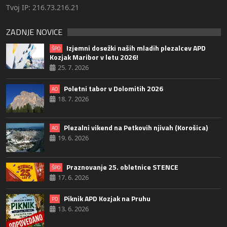
Tvoj IP: 216.73.216.21
ZADNJE NOVICE
Izjemni dosežki naših mladih plezalcev APD
ŠPO
Kozjak Maribor v letu 2026!
25. 7. 2026
Poletni tabor v Dolomitih 2026
AO
18. 7. 2026
Plezalni vikend na Petkovih njivah (Korošica)
AO
19. 6. 2026
Praznovanje 25. obletnice STENCE
ŠPO
17. 6. 2026
Piknik APD Kozjak na Pruhu
PD
13. 6. 2026