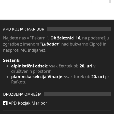
APD KOZJAK MARIBOR
Najdete nas v "Pekarni",
Ob železnici 16
, na podstrešju
zgradbe z imenom "
Lubadar
" nad bukvarno Ciproš in
nasproti MC Indijanez.
Sestanki
alpinistični odsek
: vsak četrtek ob
20. uri
v
društvenih prostorih
planinska sekcija Vinarje
: vsak torek ob
20. uri
pri
Rafkotu
DRUŽBENA OMREŽJA
APD Kozjak Maribor