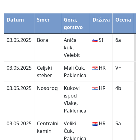
Datum
Smer
Gora,
Država
Ocena
P
gorstvo
03.05.2025
Bora
Aniča
SI
6a
kuk,
Velebit
03.05.2025
Celjski
Mali Ćuk,
HR
V+
steber
Paklenica
03.05.2025
Nosorog
Kukovi
HR
4b
ispod
Vlake,
Paklenica
03.05.2025
Centralni
Veliki
HR
5a
kamin
Ćuk,
Paklenica