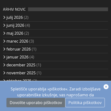
ARHIV NOVIC
julij 2026
(2)
junij 2026
(4)
maj 2026
(2)
marec 2026
(3)
februar 2026
(1)
januar 2026
(4)
december 2025
(1)
november 2025
(1)
oktober 2025
(2)
avgust 2025
(2)
Spletišče uporablja »piškotke«. Zaradi izboljšave
uporabniške izkušnje, vas naprošamo da
Dovolite uporabo piškotkov
Politika piškotkov
© 1957 - 2026, Akademsko planinsko društvo Kozjak