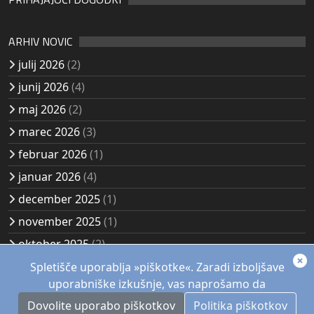
ARHIV NOVIC
julij 2026
(2)
junij 2026
(4)
maj 2026
(2)
marec 2026
(3)
februar 2026
(1)
januar 2026
(4)
december 2025
(1)
november 2025
(1)
oktober 2025
(2)
avgust 2025
(2)
Spletišče uporablja »piškotke«. Zaradi izboljšave
uporabniške izkušnje, vas naprošamo da
Dovolite uporabo piškotkov
Politika piškotkov