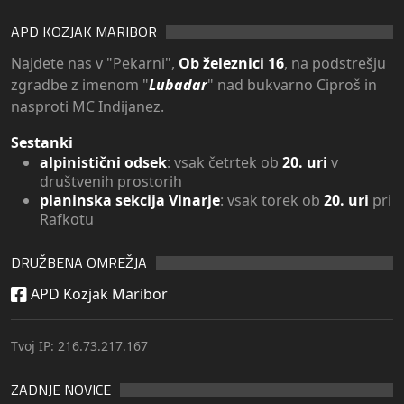
APD KOZJAK MARIBOR
Najdete nas v "Pekarni",
Ob železnici 16
, na podstrešju
zgradbe z imenom "
Lubadar
" nad bukvarno Ciproš in
nasproti MC Indijanez.
Sestanki
alpinistični odsek
: vsak četrtek ob
20. uri
v
društvenih prostorih
planinska sekcija Vinarje
: vsak torek ob
20. uri
pri
Rafkotu
DRUŽBENA OMREŽJA
APD Kozjak Maribor
Tvoj IP: 216.73.217.167
ZADNJE NOVICE