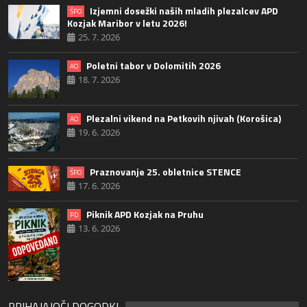
Izjemni dosežki naših mladih plezalcev APD
ŠPO
Kozjak Maribor v letu 2026!
25. 7. 2026
Poletni tabor v Dolomitih 2026
AO
18. 7. 2026
Plezalni vikend na Petkovih njivah (Korošica)
AO
19. 6. 2026
Praznovanje 25. obletnice STENCE
ŠPO
17. 6. 2026
Piknik APD Kozjak na Pruhu
PD
13. 6. 2026
PRIHAJAJOČI DOGODKI