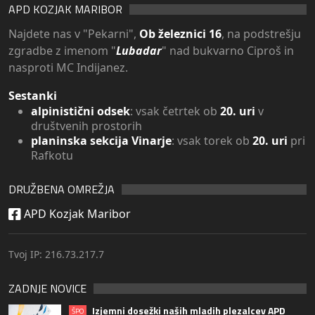
APD KOZJAK MARIBOR
Najdete nas v "Pekarni",
Ob železnici 16
, na podstrešju
zgradbe z imenom "
Lubadar
" nad bukvarno Ciproš in
nasproti MC Indijanez.
Sestanki
alpinistični odsek
: vsak četrtek ob
20. uri
v
društvenih prostorih
planinska sekcija Vinarje
: vsak torek ob
20. uri
pri
Rafkotu
DRUŽBENA OMREŽJA
APD Kozjak Maribor
Tvoj IP: 216.73.217.7
ZADNJE NOVICE
Izjemni dosežki naših mladih plezalcev APD
ŠPO