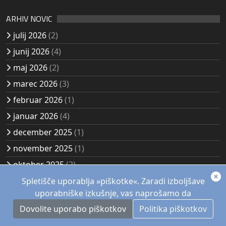
ARHIV NOVIC
julij 2026
(2)
junij 2026
(4)
maj 2026
(2)
marec 2026
(3)
februar 2026
(1)
januar 2026
(4)
december 2025
(1)
november 2025
(1)
oktober 2025
(2)
avgust 2025
(2)
Spletišče uporablja »piškotke«. Zaradi izboljšave
uporabniške izkušnje, vas naprošamo da
Dovolite uporabo piškotkov
Politika piškotkov
© 1957 - 2026, Akademsko planinsko društvo Kozjak