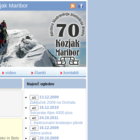
jak Maribor
video
članki
kontakti
Največ ogledov
13.12.2009
Zaključek 2009 na Grohatu
16.12.2010
Švicarske Alpe 4000 plus
24.10.2011
1. tradicionalni kostanjev piknik
16.12.2009
Vetrne police
jsko in Belo
20.10.2009