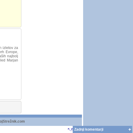
n izletov za
 vrh Evrope,
ših najbolj
sled Marjan
ojStrežnik.com
Zadnji komentarji