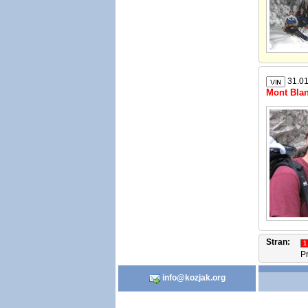
31.01
Mont Blan
Stran:
P
info@kozjak.org