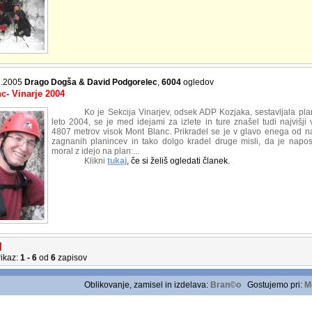
.2005
Drago Dogša & David Podgorelec
,
6004
ogledov
c- Vinarje 2004
Ko je Sekcija Vinarjev, odsek ADP Kozjaka, sestavljala pla
leto 2004, se je med idejami za izlete in ture znašel tudi najvišji
4807 metrov visok Mont Blanc. Prikradel se je v glavo enega od na
zagnanih planincev in tako dolgo kradel druge misli, da je napo
moral z idejo na plan:...
Klikni
tukaj
, če si želiš ogledati članek.
1
rikaz:
1 - 6
od
6
zapisov
Oblikovanje, zamisel in izdelava:
Bran©o
Gostujemo pri:
M