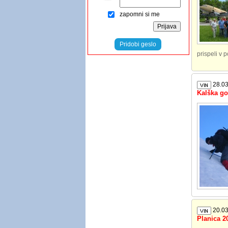
zapomni si me
Pridobi geslo
prispeli v 
28.03
Kalška go
20.03
Planica 2