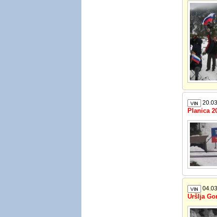
20.03
Planica 2
04.03
Uršlja Go