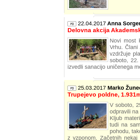
22.04.2017
Anna Sorge
Delovna akcija Akademsk
Novi most 
Vrhu. Člani
vzdržuje pl
soboto, 22.
izvedli sanacijo uničenega mo
25.03.2017
Marko Žune
Trupejevo poldne, 1.931
V soboto, 2
odpravili n
Kljub mater
tudi na sam
pohodu, tak
z vzponom. Začetnih nekaj 