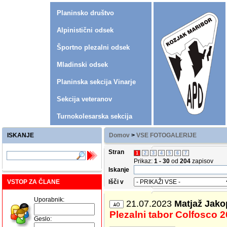
Planinsko društvo
Alpinistični odsek
Športno plezalni odsek
Mladinski odsek
Planinska sekcija Vinarje
Sekcija veteranov
Turnokolesarska sekcija
ISKANJE
Domov
>
VSE FOTOGALERIJE
Stran
1
2
3
4
5
6
7
Prikaz:
1 - 30
od
204
zapisov
Iskanje
VSTOP ZA ČLANE
Išči v
Uporabnik:
21.07.2023
Matjaž Jako
Plezalni tabor Colfosco 
Geslo: