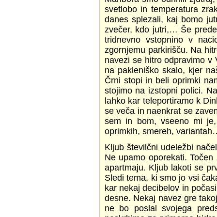
svetlobo in temperatura zra
danes splezali, kaj bomo jutr
zvečer, kdo jutri,… Še pred
tridnevno vstopnino v naci
zgornjemu parkirišču. Na hit
navezi se hitro odpravimo v
na pakleniško skalo, kjer n
Črni stopi in beli oprimki n
stojimo na izstopni polici. 
lahko kar teleportiramo k Di
se veča in naenkrat se zavem
sem in bom, vseeno mi je, k
oprimkih, smereh, variantah…
Kljub številčni udeležbi nače
Ne upamo oporekati. Točen z
apartmaju. Kljub lakoti se p
Sledi tema, ki smo jo vsi ča
kar nekaj decibelov in počas
desne. Nekaj navez gre takoj
ne bo poslal svojega pred