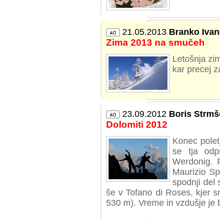
21.05.2013
Branko Ivan
Zima 2013 na smučeh
Letošnja zi
kar precej z
23.09.2012
Boris Strmš
Dolomiti 2012
Konec polet
se tja odp
Werdonig. 
Maurizio Sp
spodnji del 
še v Tofano di Roses, kjer s
530 m). Vreme in vzdušje je bi