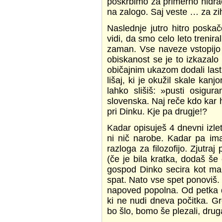
poskrbimo za primerno hidracij
na zalogo. Saj veste … za zi
Naslednje jutro hitro poska
vidi, da smo celo leto trenir
zaman. Vse naveze vstopijo v
obiskanost se je to izkazal
običajnim ukazom dodali last
lišaj, ki je okužil skale ka
lahko slišiš: »pusti osigura
slovenska. Naj reče kdo kar 
pri Dinku. Kje pa drugje!?
Kadar opisuješ 4 dnevni izl
ni nič narobe. Kadar pa ima
razloga za filozofijo. Zjutra
(če je bila kratka, dodaš še 
gospod Dinko secira kot mam
spat. Nato vse spet ponoviš. 
napoved popolna. Od petka d
ki ne nudi dneva počitka. G
bo šlo, bomo še plezali, dru