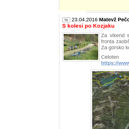
23.04.2016
Matevž Peč
S kolesi po Kozjaku
Za vikend s
fronta zaob
Za gorsko ko
Celote
https://ww