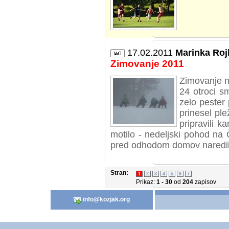
17.02.2011
Marinka Roj
Zimovanje 2011
Zimovanje n
24 otroci s
zelo pester 
prinesel ple
pripravili k
motilo - nedeljski pohod n
pred odhodom domov naredili k
Stran:
1
2
3
4
5
6
7
Prikaz:
1 - 30
od
204
zapisov
info@kozjak.org