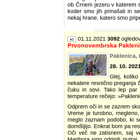
ob Črnem jezeru v katerem s
koder smo jih prinašali in 
nekaj hrane, katero smo pripel
01.11.2021
3092
ogledo
Prvonovembrska Pakleni
Paklenica,
28. 10. 2021
Glej, kolik
nekatere resnično preganja čas
čuku in sovi. Tako lep par 
temperature rečejo: »Pakleni
Odprem oči in se zazrem sko
Vreme je turobno, megleno,
meglo zaznam podobo, ki se 
domišljijo. Enkrat bom pa re
Oči več ne zatisnem, saj v
Maribora smo odrinili zjutra