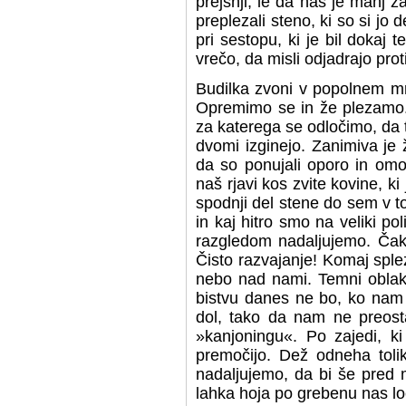
prejšnji, le da nas je manj z
preplezali steno, ki so si jo 
pri sestopu, ki je bil dokaj
vrečo, da misli odjadrajo pro
Budilka zvoni v popolnem mr
Opremimo se in že plezamo. 
za katerega se odločimo, da ta
dvomi izginejo. Zanimiva je ž
da so ponujali oporo in omog
naš rjavi kos zvite kovine, 
spodnji del stene do sem v t
in kaj hitro smo na veliki po
razgledom nadaljujemo. Čak
Čisto razvajanje! Komaj spl
nebo nad nami. Temni oblaki
bistvu danes ne bo, ko nam 
dol, tako da nam ne preost
»kanjoningu«. Po zajedi, ki
premočijo. Dež odneha toli
nadaljujemo, da bi še pred
lahka hoja po grebenu nas loč