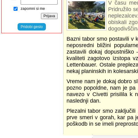
V času med 
Pridružilo 
zapomni si me
neplezalcev
obiskali zgo
Pridobi geslo
dogodivščin
Bazni tabor smo postavili v
neposredni bližini popular
zastavili dokaj dopustniško
kvaliteti zagotovo izstopa 
Lettenbauer. Ostale prepleza
nekaj planinskih in kolesarski
Vreme nam je dokaj dobro služ
pozno popoldne, nam je pa z
navezo v Civetti prisilila 
naslednji dan.
Plezalni tabor smo zaključili
prve smeri v gorah, kar pa 
poškodb in se imeli preprosto