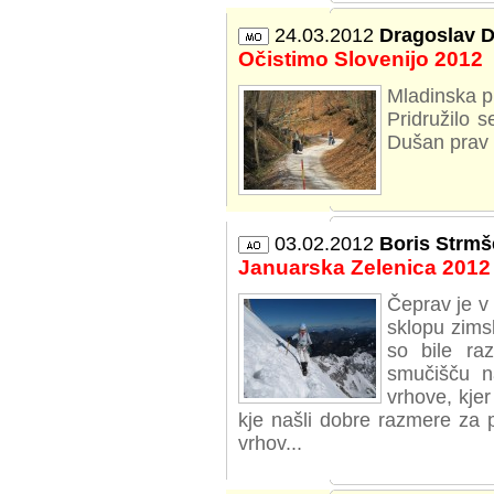
24.03.2012
Dragoslav D
Očistimo Slovenijo 2012
Mladinska pl
Pridružilo 
Dušan prav p
03.02.2012
Boris Strmš
Januarska Zelenica 2012
Čeprav je v 
sklopu zimsk
so bile ra
smučišču n
vrhove, kjer
kje našli dobre razmere za 
vrhov...