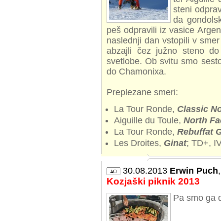
steni odprav
da gondols
peš odpravili iz vasice Arge
naslednji dan vstopili v sme
abzajli čez južno steno do
svetlobe. Ob svitu smo sest
do Chamonixa.
Preplezane smeri:
La Tour Ronde,
Classic No
Aiguille du Toule,
North Fa
La Tour Ronde,
Rebuffat G
Les Droites,
Ginat
; TD+, I
30.08.2013
Erwin Puch
Kozjaški piknik 2013
Pa smo ga do