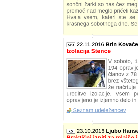
sončni žarki so nas čez megl
premoč nad meglo pričeli kaz
Hvala vsem, kateri ste se
krasnega sobotnega dne. Se
22.11.2016
Brin Kovače
Izolacija Stence
V soboto, 1
194 opravlj
članov z 78 
brez vštete
že načrtuje 
ureditve izolacije. Vsem p
opravljeno je izjemno delo in
Seznam udeležencev
23.10.2016
Ljubo Hanse
Praktični izpiti za mlajše