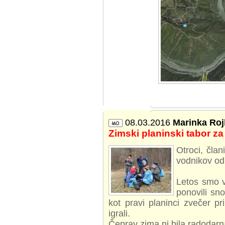
08.03.2016
Marinka Roj
Zimski planinski tabor z
Otroci, čla
vodnikov od
Letos smo v
ponovili sno
kot pravi planinci zvečer p
igrali.
Čeprav zima ni bila radodarna