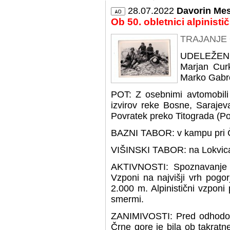
28.07.2022
Davorin Me
Ob 50. obletnici alpinist
TRAJANJE O
UDELEŽENCI
Marjan Curk
Marko Gabr
POT: Z osebnimi avtomobili
izvirov reke Bosne, Sarajev
Povratek preko Titograda (Pod
BAZNI TABOR: v kampu pri 
VIŠINSKI TABOR: na Lokvic
AKTIVNOSTI: Spoznavanje po
Vzponi na najvišji vrh pog
2.000 m. Alpinistični vzponi
smermi.
ZANIMIVOSTI: Pred odhodom 
Črne gore je bila ob takrat