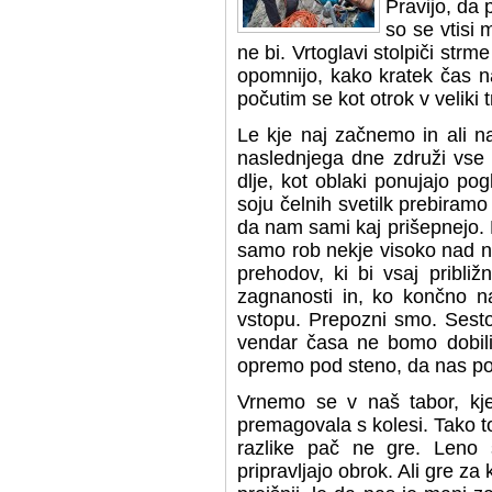
Pravijo, da 
so se vtisi 
ne bi. Vrtoglavi stolpiči str
opomnijo, kako kratek čas n
počutim se kot otrok v veliki
Le kje naj začnemo in ali n
naslednjega dne združi vse 
dlje, kot oblaki ponujajo po
soju čelnih svetilk prebiramo 
da nam sami kaj prišepnejo.
samo rob nekje visoko nad na
prehodov, ki bi vsaj pribli
zagnanosti in, ko končno na
vstopu. Prepozni smo. Sestop
vendar časa ne bomo dobili
opremo pod steno, da nas p
Vrnemo se v naš tabor, kj
premagovala s kolesi. Tako t
razlike pač ne gre. Leno 
pripravljajo obrok. Ali gre za