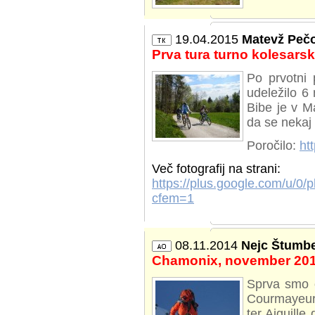
19.04.2015
Matevž Peč
Prva tura turno kolesarsk
Po prvotni 
udeležilo 6
Bibe je v M
da se nekaj 
Poročilo:
ht
Več fotografij na strani:
https://plus.google.com/u
cfem=1
08.11.2014
Nejc Štumbe
Chamonix, november 20
Sprva smo op
Courmayeurj
ter Aiguille