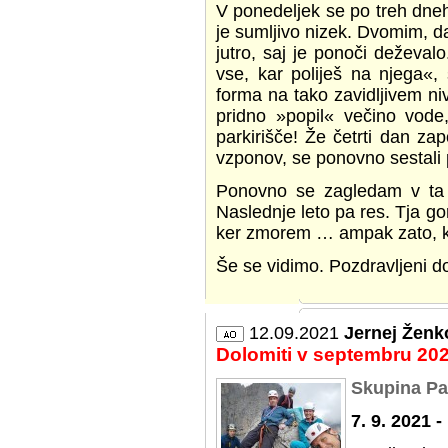
V ponedeljek se po treh dneh
je sumljivo nizek. Dvomim, da 
jutro, saj je ponoči deževa
vse, kar poliješ na njega«
forma na tako zavidljivem niv
pridno »popil« večino vode,
parkirišče! Že četrti dan z
vzponov, se ponovno sestali p
Ponovno se zagledam v ta os
Naslednje leto pa res. Tja gor
ker zmorem … ampak zato, k
Še se vidimo. Pozdravljeni do
12.09.2021
Jernej Ženk
Dolomiti v septembru 20
Skupina Pala
7. 9. 2021 -