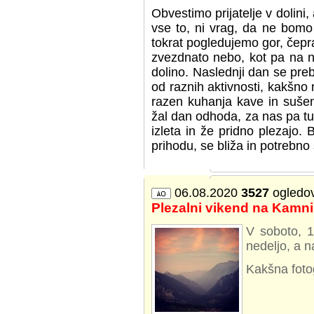
Obvestimo prijatelje v dolini
vse to, ni vrag, da ne bomo
tokrat pogledujemo gor, čepra
zvezdnato nebo, kot pa na n
dolino. Naslednji dan se pre
od raznih aktivnosti, kakšno 
razen kuhanja kave in suše
žal dan odhoda, za nas pa tudi
izleta in že pridno plezajo. 
prihodu, se bliža in potrebno
06.08.2020
3527
ogledo
Plezalni vikend na Kamn
V soboto, 1
nedeljo, a n
Kakšna foto