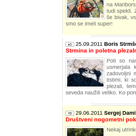
na Mariborsk
tudi spekli. 
še bivak, v
smo se imeli super!
25.09.2011
Boris Strmš
Strmina in poletna pleza
Poti so na
usmerjala k
zadovoljni 
tistimi, ki
plezali, te
seveda naužili veliko. Ko po
29.06.2011
Sergej Dami
Društveni nogometni pok
Nekaj utrink