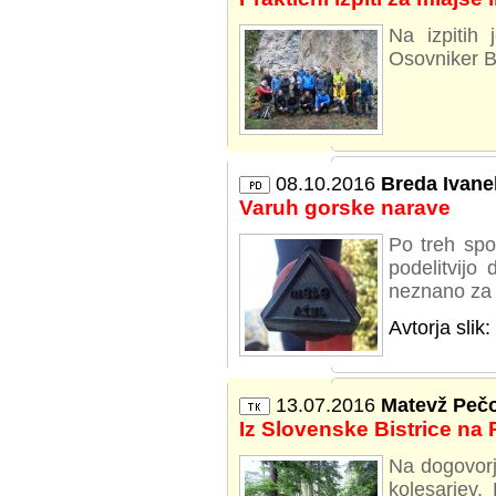
Na izpitih 
Osovniker Br
08.10.2016
Breda Ivane
Varuh gorske narave
Po treh spo
podelitvijo 
neznano za 
Avtorja slik
13.07.2016
Matevž Peč
Iz Slovenske Bistrice na
Na dogovorje
kolesarjev.