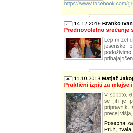
https://www.facebook.com/
14.12.2019
Branko Ivan
Prednovoletno srečanje 
Lep mrzel d
jesenske b
podoživimo 
prihajajočem
11.10.2018
Matjaž Jako
Praktični izpiti za mlajše
V soboto, 6.
se jih je p
pripravnik.
precej višja,
Posebna zah
Pruh, hvala 