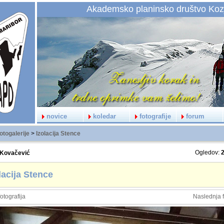
Akademsko planinsko društvo Koz
novice
koledar
fotografije
forum
otogalerije
>
Izolacija Stence
Ogledov:
 Kovačević
lacija Stence
otografija
Naslednja f