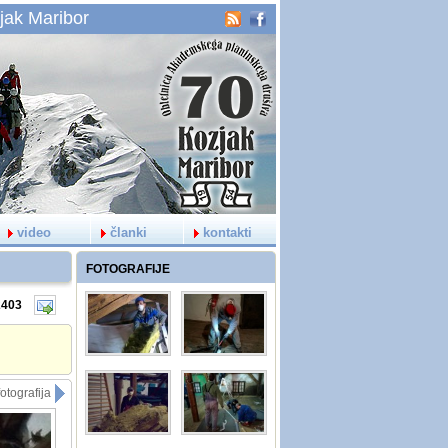
jak Maribor
video
članki
kontakti
FOTOGRAFIJE
2403
otografija