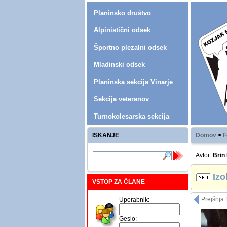
Planinsko društvo
Alpinistični odsek
Športno plezalni odsek
Mladinski odsek
Planinska sekcija Vinarje
Sekcija veteranov
Turnokolesarska sekcija
ISKANJE
Domov
>
F
Avtor:
Brin
Izo
VSTOP ZA ČLANE
Prejšnja f
Uporabnik:
Geslo: