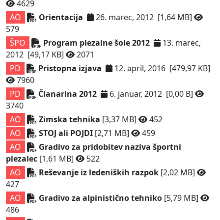
4629
AO
Orientacija
26. marec, 2012
[1,64 MB]
579
ŠPO
Program plezalne šole 2012
13. marec,
2012
[49,17 KB]
2071
PD
Pristopna izjava
12. april, 2016
[479,97 KB]
7960
PD
Članarina 2012
6. januar, 2012
[0,00 B]
3740
AO
Zimska tehnika
[3,37 MB]
452
AO
STOJ ali POJDI
[2,71 MB]
459
AO
Gradivo za pridobitev naziva športni
plezalec
[1,61 MB]
522
AO
Reševanje iz ledeniških razpok
[2,02 MB]
427
AO
Gradivo za alpinistično tehniko
[5,79 MB]
486