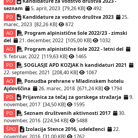
PD
Kandidature za vodstvo društva 2023 -
seznam
5. april, 2023
[79,26 KB]
492
PD
Kandidature za vodstvo društva 2023
25.
marec, 2023
[82,26 KB]
872
AO
Program alpinistične šole 2022/23 - zimski
del
21. december, 2022
[105,00 KB]
1032
AO
Program alpinistične šole 2022 - letni del
9. februar, 2022
[119,63 KB]
1465
PD
SOGLASJE APD KOZJAK h kandidaturi 2021
22. september, 2021
[208,40 KB]
1067
AO
Ponudba prehrane v Mladinskem hotelu
Ajdovščina
26. marec, 2018
[671,24 KB]
1794
PD
Prijavnica za tečaj za gorskega stražarja
9.
november, 2017
[34,50 KB]
1595
PD
Seznam društvenih aktivnosti 2017
30.
november, 2016
[224,94 KB]
5488
ŠPO
Izolacija Stence 2016, udeleženci
22.
november, 2016
[31,00 KB]
1762