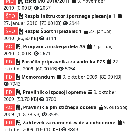
MO
Izleti MO 2010/2011
9. november,
2010
[0,00 B]
2057
ŠPO
Razpis Inštruktor športnega plezanja 1
27. januar, 2010
[73,00 KB]
2944
ŠPO
Razpis Športni plezalec 1
27. januar,
2010
[86,50 KB]
3114
AO
Program zimskega dela AŠ
7. januar,
2010
[0,00 B]
2671
PD
Poročilo pripravnika za vodnika PZS
22.
oktober, 2009
[60,00 KB]
5054
PD
Memorandum
9. oktober, 2009
[82,00 KB]
7943
PD
Pravilnik o izposoji opreme
9. oktober,
2009
[53,70 KB]
8700
AO
Pravilnik alpinističnega odseka
9. oktober,
2009
[118,78 KB]
8585
PD
Zahtevek za namenitev dela dohodnine
9.
oktober, 2009
[160,10 KB]
8849