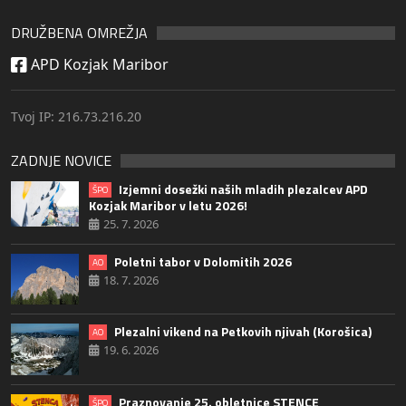
DRUŽBENA OMREŽJA
APD Kozjak Maribor
Tvoj IP: 216.73.216.20
ZADNJE NOVICE
Izjemni dosežki naših mladih plezalcev APD
ŠPO
Kozjak Maribor v letu 2026!
25. 7. 2026
Poletni tabor v Dolomitih 2026
AO
18. 7. 2026
Plezalni vikend na Petkovih njivah (Korošica)
AO
19. 6. 2026
Praznovanje 25. obletnice STENCE
ŠPO