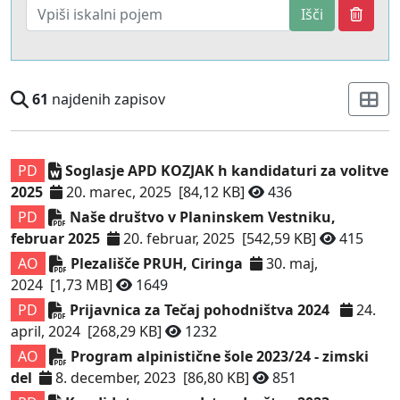
Išči
61
najdenih zapisov
PD
Soglasje APD KOZJAK h kandidaturi za volitve
2025
20. marec, 2025
[84,12 KB]
436
PD
Naše društvo v Planinskem Vestniku,
februar 2025
20. februar, 2025
[542,59 KB]
415
AO
Plezališče PRUH, Ciringa
30. maj,
2024
[1,73 MB]
1649
PD
Prijavnica za Tečaj pohodništva 2024
24.
april, 2024
[268,29 KB]
1232
AO
Program alpinistične šole 2023/24 - zimski
del
8. december, 2023
[86,80 KB]
851