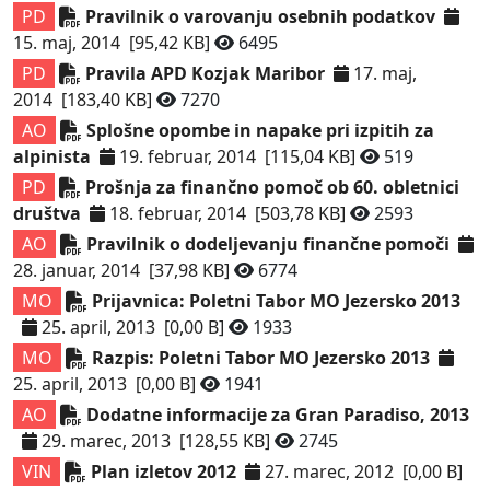
PD
Pravilnik o varovanju osebnih podatkov
15. maj, 2014
[95,42 KB]
6495
PD
Pravila APD Kozjak Maribor
17. maj,
2014
[183,40 KB]
7270
AO
Splošne opombe in napake pri izpitih za
alpinista
19. februar, 2014
[115,04 KB]
519
PD
Prošnja za finančno pomoč ob 60. obletnici
društva
18. februar, 2014
[503,78 KB]
2593
AO
Pravilnik o dodeljevanju finančne pomoči
28. januar, 2014
[37,98 KB]
6774
MO
Prijavnica: Poletni Tabor MO Jezersko 2013
25. april, 2013
[0,00 B]
1933
MO
Razpis: Poletni Tabor MO Jezersko 2013
25. april, 2013
[0,00 B]
1941
AO
Dodatne informacije za Gran Paradiso, 2013
29. marec, 2013
[128,55 KB]
2745
VIN
Plan izletov 2012
27. marec, 2012
[0,00 B]