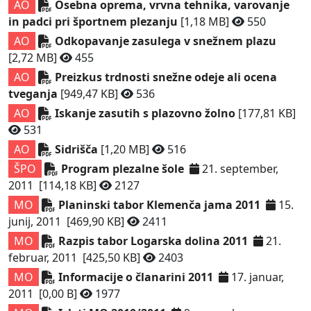
AO
Osebna oprema, vrvna tehnika, varovanje
in padci pri športnem plezanju
[1,18 MB]
550
AO
Odkopavanje zasulega v snežnem plazu
[2,72 MB]
455
AO
Preizkus trdnosti snežne odeje ali ocena
tveganja
[949,47 KB]
536
AO
Iskanje zasutih s plazovno žolno
[177,81 KB]
531
AO
Sidrišča
[1,20 MB]
516
ŠPO
Program plezalne šole
21. september,
2011
[114,18 KB]
2127
MO
Planinski tabor Klemenča jama 2011
15.
junij, 2011
[469,90 KB]
2411
MO
Razpis tabor Logarska dolina 2011
21.
februar, 2011
[425,50 KB]
2403
MO
Informacije o članarini 2011
17. januar,
2011
[0,00 B]
1977