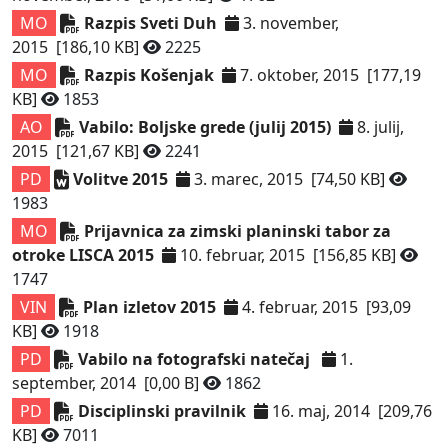
MO
Razpis Sveti Duh
3. november,
2015
[186,10 KB]
2225
MO
Razpis Košenjak
7. oktober, 2015
[177,19
KB]
1853
AO
Vabilo: Boljske grede (julij 2015)
8. julij,
2015
[121,67 KB]
2241
PD
Volitve 2015
3. marec, 2015
[74,50 KB]
1983
MO
Prijavnica za zimski planinski tabor za
otroke LISCA 2015
10. februar, 2015
[156,85 KB]
1747
VIN
Plan izletov 2015
4. februar, 2015
[93,09
KB]
1918
PD
Vabilo na fotografski natečaj
1.
september, 2014
[0,00 B]
1862
PD
Disciplinski pravilnik
16. maj, 2014
[209,76
KB]
7011