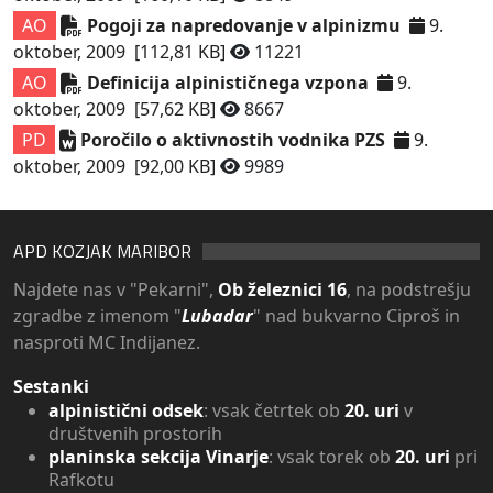
AO
Pogoji za napredovanje v alpinizmu
9.
oktober, 2009
[112,81 KB]
11221
AO
Definicija alpinističnega vzpona
9.
oktober, 2009
[57,62 KB]
8667
PD
Poročilo o aktivnostih vodnika PZS
9.
oktober, 2009
[92,00 KB]
9989
APD KOZJAK MARIBOR
Najdete nas v "Pekarni",
Ob železnici 16
, na podstrešju
zgradbe z imenom "
Lubadar
" nad bukvarno Ciproš in
nasproti MC Indijanez.
Sestanki
alpinistični odsek
: vsak četrtek ob
20. uri
v
društvenih prostorih
planinska sekcija Vinarje
: vsak torek ob
20. uri
pri
Rafkotu